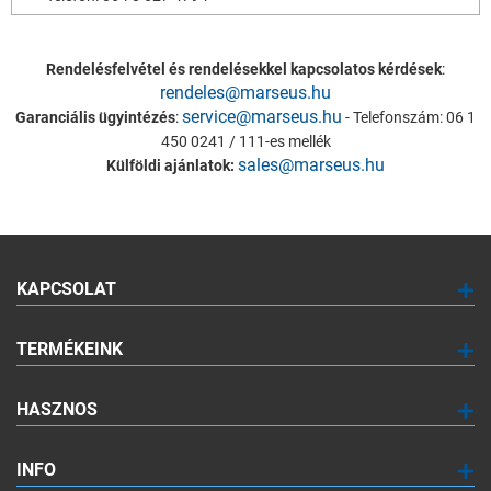
Rendelésfelvétel és rendelésekkel kapcsolatos kérdések
:
rendeles@marseus.hu
service@marseus.hu
Garanciális ügyintézés
:
- Telefonszám: 06 1
450 0241 / 111-es mellék
sales@marseus.hu
Külföldi ajánlatok:
KAPCSOLAT
TERMÉKEINK
HASZNOS
INFO