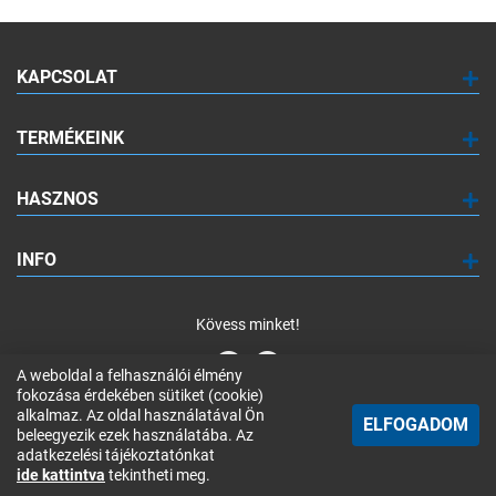
KAPCSOLAT
TERMÉKEINK
HASZNOS
INFO
Kövess minket!
A weboldal a felhasználói élmény
fokozása érdekében sütiket (cookie)
alkalmaz. Az oldal használatával Ön
© 2024 Marseus Computer Kft.
ELFOGADOM
beleegyezik ezek használatába. Az
SZŰRŐK
adatkezelési tájékoztatónkat
Webfejlesztés:
ide kattintva
tekintheti meg.